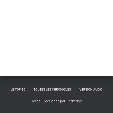
LE TOP 10
TOUTES LES CHRONIQUES
VERSION AUDIO
Hestia | Développé par
ThemeIsle