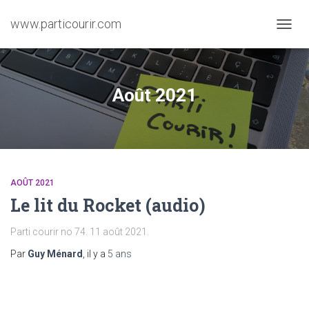
www.particourir.com
OUVRI
LA
NAVIG
Août 2021
AOÛT 2021
Le lit du Rocket (audio)
Parti courir no 74. 11 août 2021.
Par
Guy Ménard
, il y a
5 ans