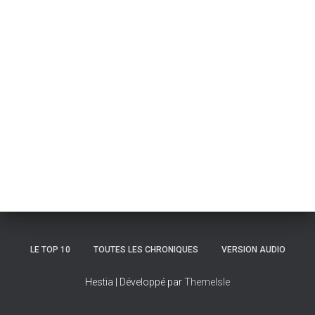
LE TOP 10
TOUTES LES CHRONIQUES
VERSION AUDIO
Hestia | Développé par
ThemeIsle