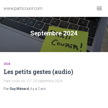
www.particourir.com
OUVRI
LA
NAVIG
Septembre 2024
2024
Les petits gestes (audio)
Parti courir no 117, 20 septembre 2024
Par
Guy Ménard
, il y a
2 ans