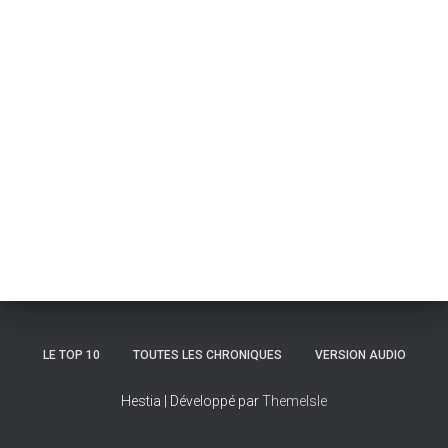
LE TOP 10
TOUTES LES CHRONIQUES
VERSION AUDIO
Hestia | Développé par
ThemeIsle