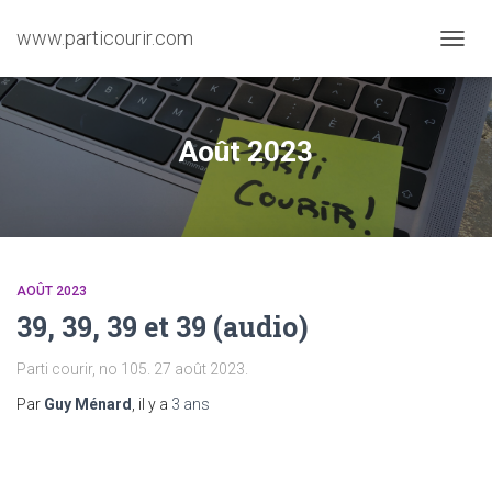
www.particourir.com
OUVRI
LA
NAVIG
Août 2023
AOÛT 2023
39, 39, 39 et 39 (audio)
Parti courir, no 105. 27 août 2023.
Par
Guy Ménard
, il y a
3 ans