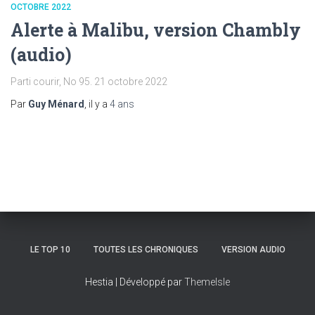
OCTOBRE 2022
Alerte à Malibu, version Chambly
(audio)
Parti courir, No 95. 21 octobre 2022
Par
Guy Ménard
, il y a
4 ans
LE TOP 10
TOUTES LES CHRONIQUES
VERSION AUDIO
Hestia | Développé par
ThemeIsle