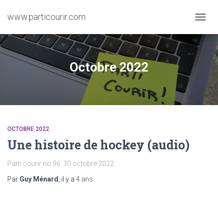
www.particourir.com
OUVRI
LA
NAVIG
Octobre 2022
OCTOBRE 2022
Une histoire de hockey (audio)
Parti courir no 96. 30 octobre 2022.
Par
Guy Ménard
, il y a
4 ans