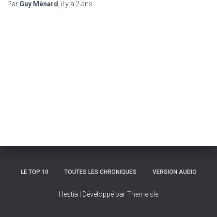
Par
Guy Ménard
, il y a
2 ans
LE TOP 10
TOUTES LES CHRONIQUES
VERSION AUDIO
Hestia | Développé par
ThemeIsle