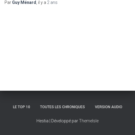
Par
Guy Ménard
, il y a
2 ans
LE TOP 10
TOUTES LES CHRONIQUES
VERSION AUDIO
Hestia | Développé par
ThemeIsle