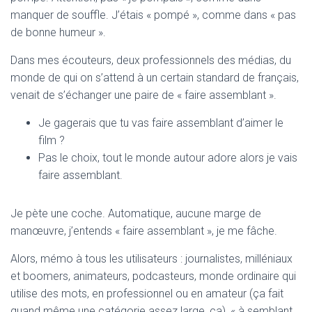
T
manquer de souffle. J’étais « pompé », comme dans « pas
I
O
de bonne humeur ».
N
Dans mes écouteurs, deux professionnels des médias, du
monde de qui on s’attend à un certain standard de français,
venait de s’échanger une paire de « faire assemblant ».
Je gagerais que tu vas faire assemblant d’aimer le
film ?
Pas le choix, tout le monde autour adore alors je vais
faire assemblant.
Je pète une coche. Automatique, aucune marge de
manœuvre, j’entends « faire assemblant », je me fâche.
Alors, mémo à tous les utilisateurs : journalistes, milléniaux
et boomers, animateurs, podcasteurs, monde ordinaire qui
utilise des mots, en professionnel ou en amateur (ça fait
quand même une catégorie assez large, ça), « à semblant