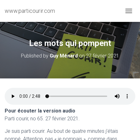
www.particourir.com
O
U
V
R
I
Les mots qui pompent
R
/
Published by
Guy Ménard
on
27 février 2021
F
E
R
M
E
R
L
A
N
Pour écouter la version audio
A
V
Parti courir, no 65. 27 février 2021.
I
G
Je suis parti courir. Au bout de quatre minutes j’étais
A
pompé. Attention, pas « je pompais », comme dans