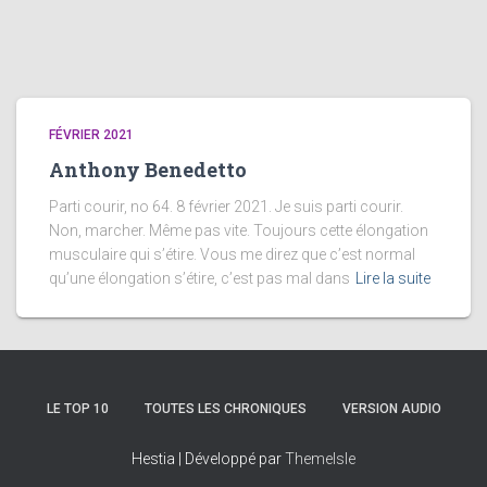
FÉVRIER 2021
Anthony Benedetto
Parti courir, no 64. 8 février 2021. Je suis parti courir.
Non, marcher. Même pas vite. Toujours cette élongation
musculaire qui s’étire. Vous me direz que c’est normal
qu’une élongation s’étire, c’est pas mal dans
Lire la suite
LE TOP 10
TOUTES LES CHRONIQUES
VERSION AUDIO
Hestia | Développé par
ThemeIsle