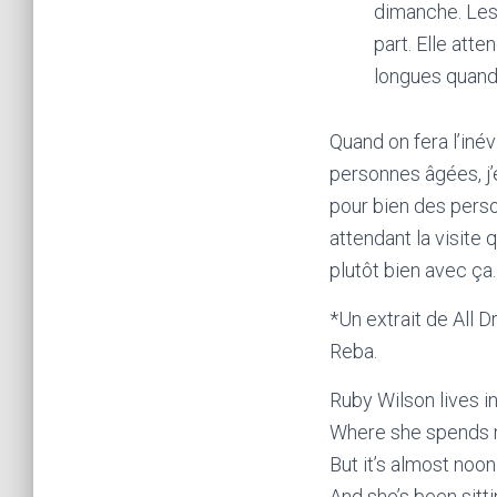
dimanche. Les 
part. Elle atte
longues quand o
Quand on fera l’iné
personnes âgées, j’
pour bien des perso
attendant la visite 
plutôt bien avec ça
*Un extrait de All 
Reba.
Ruby Wilson lives i
Where she spends 
But it’s almost noo
And she’s been sitti