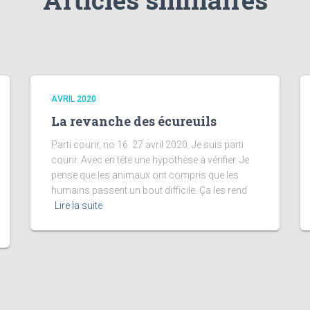
AVRIL 2020
La revanche des écureuils
Parti courir, no 16. 27 avril 2020. Je suis parti
courir. Avec en tête une hypothèse à vérifier. Je
pense que les animaux ont compris que les
humains passent un bout difficile. Ça les rend
Lire la suite