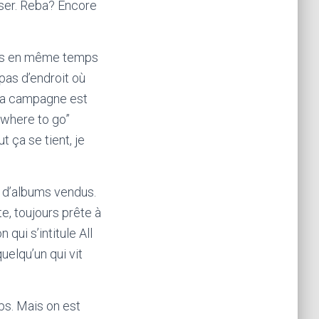
iser. Reba? Encore
ais en même temps
 pas d’endroit où
s la campagne est
owhere to go”
t ça se tient, je
s d’albums vendus.
te, toujours prête à
qui s’intitule All
elqu’un qui vit
ps. Mais on est