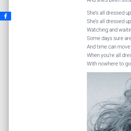
She’s all dressed up
She’s all dressed u
Watching and waiti
Some days sure are
And time can move
When you’re all dr
With nowhere to go