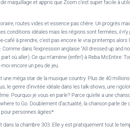
 de maquillage et appris que Zoom c’est super facile à util
oraire, routes vides et essence pas chère. Un progrès m
es conditions idéales mais les régions sont fermées, il n’y
se-café à prendre, c’est pas encore le vrai printemps alor
e. Comme dans l’expression anglaise “All dressed up and n
e part où aller). Ce qui m’amène (enfin!) à Reba McEntire. Tou
z-moi encore un peu de jeu.
t une méga star de la musique country. Plus de 40 million
us, le genre d’invitée idéale dans les talk-shows, une rigolo
me. Pourquoi je vous en parle? Parce qu’elle a une chanson 
ere to Go. Doublement d’actualité, la chanson parle de qu
 pour personnes âgées* :
t dans la chambre 303. Elle y est pratiquement tout le tem