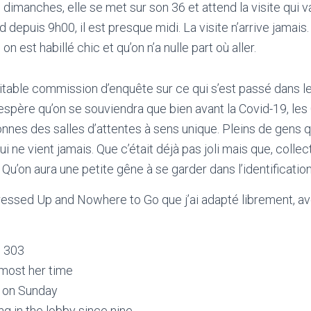
dimanches, elle se met sur son 36 et attend la visite qui 
nd depuis 9h00, il est presque midi. La visite n’arrive jamai
n est habillé chic et qu’on n’a nulle part où aller.
vitable commission d’enquête sur ce qui s’est passé dans 
espère qu’on se souviendra que bien avant la Covid-19, le
nnes des salles d’attentes à sens unique. Pleins de gens qu
qui ne vient jamais. Que c’était déjà pas joli mais que, collec
. Qu’on aura une petite gêne à se garder dans l’identificati
Dressed Up and Nowhere to Go que j’ai adapté librement, 
n 303
most her time
n on Sunday
ng in the lobby since nine