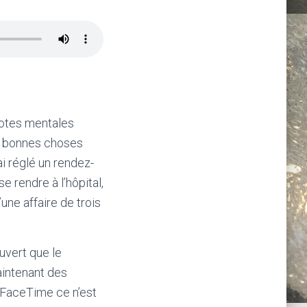
 notes mentales
es bonnes choses
i réglé un rendez-
 rendre à l’hôpital,
une affaire de trois
uvert que le
aintenant des
 FaceTime ce n’est