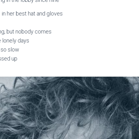
 in her best hat and gloves
p
ng, but nobody comes
 lonely days
 so slow
essed up